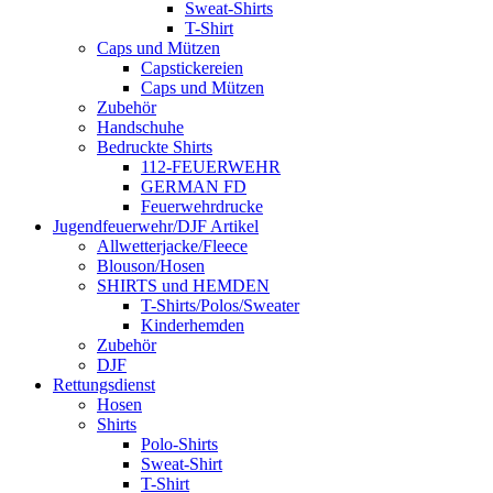
Sweat-Shirts
T-Shirt
Caps und Mützen
Capstickereien
Caps und Mützen
Zubehör
Handschuhe
Bedruckte Shirts
112-FEUERWEHR
GERMAN FD
Feuerwehrdrucke
Jugendfeuerwehr/DJF Artikel
Allwetterjacke/Fleece
Blouson/Hosen
SHIRTS und HEMDEN
T-Shirts/Polos/Sweater
Kinderhemden
Zubehör
DJF
Rettungsdienst
Hosen
Shirts
Polo-Shirts
Sweat-Shirt
T-Shirt