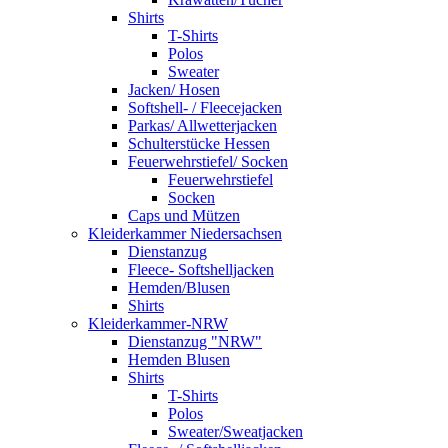
Shirts
T-Shirts
Polos
Sweater
Jacken/ Hosen
Softshell- / Fleecejacken
Parkas/ Allwetterjacken
Schulterstücke Hessen
Feuerwehrstiefel/ Socken
Feuerwehrstiefel
Socken
Caps und Mützen
Kleiderkammer Niedersachsen
Dienstanzug
Fleece- Softshelljacken
Hemden/Blusen
Shirts
Kleiderkammer-NRW
Dienstanzug "NRW"
Hemden Blusen
Shirts
T-Shirts
Polos
Sweater/Sweatjacken