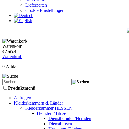
Lieferzeiten
Cookie Einstellungen
Warenkorb
0 Artikel
Warenkorb
0 Artikel
Produktmenü
Anfragen
Kleiderkammern d. Länder
Kleiderkammer HESSEN
Hemden / Blusen
Diensthemden/Hemden
Dienstblusen
Krawatten/Tücher