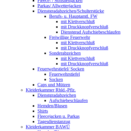
Fleece- / Softshelljacken
Parkas/ Allwetterjacken
Dienstgradabzeichen/Schulterstücke
Berufs- u. Hauptamtl. FW
mit Klettverschluß
mit Druckknopfverschluß
Dienstgrad Aufschiebeschlaufen
Freiwillige Feuerwehr
mit Klettverschluß
mit Druckknopfverschluß
Sonderabzeichen
mit Klettverschluß
mit Druckknopfverschluß
Feuerwehrstiefel/ Socken
Feuerwehrstiefel
Socken
Caps und Mützen
Kleiderkammer Rhld.-Pflz.
Dienstgradabzeichen
Aufschiebeschlaufen
Hemden/Blusen
Shirts
Fleecejacken u. Parkas
Tagesdienstanzug
Kleiderkammer BAWÜ