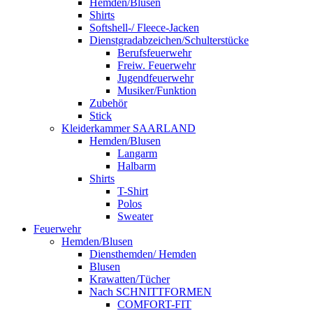
Hemden/Blusen
Shirts
Softshell-/ Fleece-Jacken
Dienstgradabzeichen/Schulterstücke
Berufsfeuerwehr
Freiw. Feuerwehr
Jugendfeuerwehr
Musiker/Funktion
Zubehör
Stick
Kleiderkammer SAARLAND
Hemden/Blusen
Langarm
Halbarm
Shirts
T-Shirt
Polos
Sweater
Feuerwehr
Hemden/Blusen
Diensthemden/ Hemden
Blusen
Krawatten/Tücher
Nach SCHNITTFORMEN
COMFORT-FIT