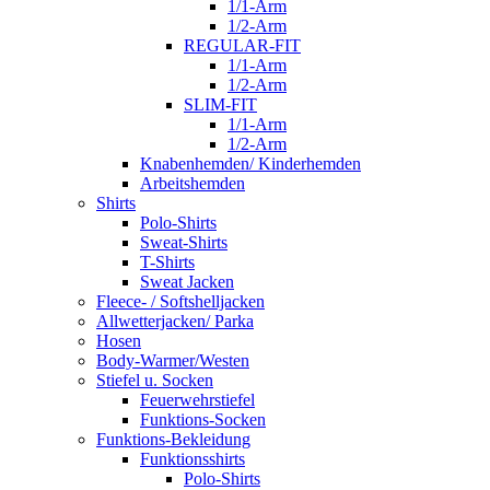
1/1-Arm
1/2-Arm
REGULAR-FIT
1/1-Arm
1/2-Arm
SLIM-FIT
1/1-Arm
1/2-Arm
Knabenhemden/ Kinderhemden
Arbeitshemden
Shirts
Polo-Shirts
Sweat-Shirts
T-Shirts
Sweat Jacken
Fleece- / Softshelljacken
Allwetterjacken/ Parka
Hosen
Body-Warmer/Westen
Stiefel u. Socken
Feuerwehrstiefel
Funktions-Socken
Funktions-Bekleidung
Funktionsshirts
Polo-Shirts