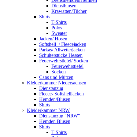
Diensthemden/Hemden
Dienstblusen
Krawatten/Tücher
Shirts
T-Shirts
Polos
Sweater
Jacken/ Hosen
Softshell- / Fleecejacken
Parkas/ Allwetterjacken
Schulterstücke Hessen
Feuerwehrstiefel/ Socken
Feuerwehrstiefel
Socken
Caps und Mützen
Kleiderkammer Niedersachsen
Dienstanzug
Fleece- Softshelljacken
Hemden/Blusen
Shirts
Kleiderkammer-NRW
Dienstanzug "NRW"
Hemden Blusen
Shirts
T-Shirts