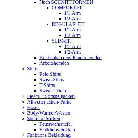
Nach SCHNITTFORMEN
COMFORT-FIT
1/1-Arm
1/2-Arm
REGULAR-FIT
1/1-Arm
1/2-Arm
SLIM-FIT
1/1-Arm
1/2-Arm
Knabenhemden/ Kinderhemden
Arbeitshemden
Shirts
Polo-Shirts
Sweat-Shirts
T-Shirts
Sweat Jacken
Fleece- / Softshelljacken
Allwetterjacken/ Parka
Hosen
Body-Warmer/Westen
Stiefel u. Socken
Feuerwehrstiefel
Funktions-Socken
Funktions-Bekleidung