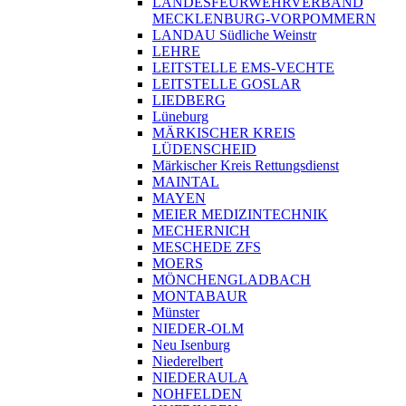
LANDESFEURWEHRVERBAND
MECKLENBURG-VORPOMMERN
LANDAU Südliche Weinstr
LEHRE
LEITSTELLE EMS-VECHTE
LEITSTELLE GOSLAR
LIEDBERG
Lüneburg
MÄRKISCHER KREIS
LÜDENSCHEID
Märkischer Kreis Rettungsdienst
MAINTAL
MAYEN
MEIER MEDIZINTECHNIK
MECHERNICH
MESCHEDE ZFS
MOERS
MÖNCHENGLADBACH
MONTABAUR
Münster
NIEDER-OLM
Neu Isenburg
Niederelbert
NIEDERAULA
NOHFELDEN