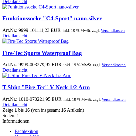
Detailansicht
Funktionssocke "C4-Sport" nano-silver
Art.Nr.: 9999-1011
11,23 EUR
inkl. 19 % MwSt. zzgl.
Versandkosten
Detailansicht
Fire-Tec Sports Waterproof Bag
Art.Nr.: 9999-0032
79,95 EUR
inkl. 19 % MwSt. zzgl.
Versandkosten
Detailansicht
T-Shirt "Fire-Tec" V-Neck 1/2 Arm
Art.Nr.: 1010-0702
21,95 EUR
inkl. 19 % MwSt. zzgl.
Versandkosten
Detailansicht
Zeige
1
bis
16
(von insgesamt
16
Artikeln)
Seiten:
1
Informationen
Fachlexikon