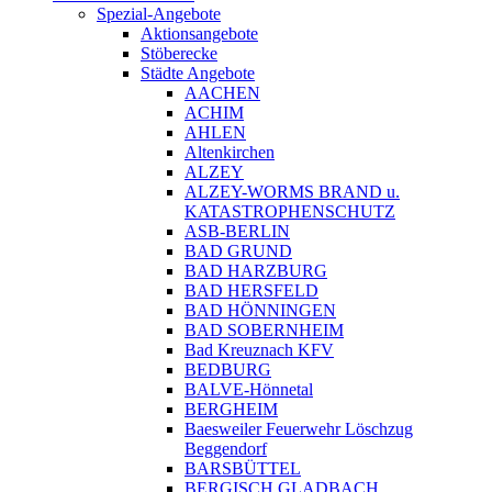
Spezial-Angebote
Aktionsangebote
Stöberecke
Städte Angebote
AACHEN
ACHIM
AHLEN
Altenkirchen
ALZEY
ALZEY-WORMS BRAND u.
KATASTROPHENSCHUTZ
ASB-BERLIN
BAD GRUND
BAD HARZBURG
BAD HERSFELD
BAD HÖNNINGEN
BAD SOBERNHEIM
Bad Kreuznach KFV
BEDBURG
BALVE-Hönnetal
BERGHEIM
Baesweiler Feuerwehr Löschzug
Beggendorf
BARSBÜTTEL
BERGISCH GLADBACH