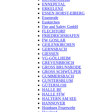
ENNEPETAL
ERKELENZ
ESSEN HORST-EIBERG
Essenrode
Euskirchen
Fire and Safety GmbH
FLECHTORF
FRIEDRICHSHAFEN
FW GOSLAR
GEILENKIRCHEN
GERNSBACH
GIESSEN
VG-GÖLLHEIM
GREVENBROICH
GROSS BRUNSRODE
GROSS SCHWÜLPER
GUMMERSBACH
GUNTERSBLUM
GÜTERSLOH
HALLE BF
HALLE FFW
HALTERN AM SEE
HANNOVER
Homburg Feuerwehr