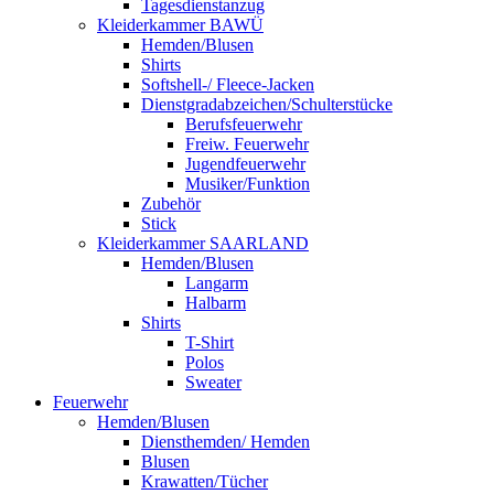
Tagesdienstanzug
Kleiderkammer BAWÜ
Hemden/Blusen
Shirts
Softshell-/ Fleece-Jacken
Dienstgradabzeichen/Schulterstücke
Berufsfeuerwehr
Freiw. Feuerwehr
Jugendfeuerwehr
Musiker/Funktion
Zubehör
Stick
Kleiderkammer SAARLAND
Hemden/Blusen
Langarm
Halbarm
Shirts
T-Shirt
Polos
Sweater
Feuerwehr
Hemden/Blusen
Diensthemden/ Hemden
Blusen
Krawatten/Tücher