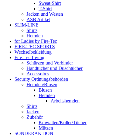
Sweat-Shirt
T-Shirt
Jacken und Westen
ASB Artikel
SLIM-LINE
Shirts
Hemden
for Ladies by Fire-Tec
FIRE-TEC SPORTS
Wechselbekleidung
Fire-Tec Living
Schürzen und Vorbinder
Handtücher und Duschtücher
Accessoires
Security Ordnungsbehörden
Hemden/Blusen
Blusen
Hemden
Arbeitshemden
Shirts
Jacken
Zubehör
Krawatten/Koller/Tücher
Mützen
SONDERAKTION