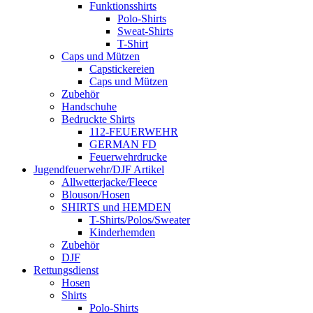
Funktionsshirts
Polo-Shirts
Sweat-Shirts
T-Shirt
Caps und Mützen
Capstickereien
Caps und Mützen
Zubehör
Handschuhe
Bedruckte Shirts
112-FEUERWEHR
GERMAN FD
Feuerwehrdrucke
Jugendfeuerwehr/DJF Artikel
Allwetterjacke/Fleece
Blouson/Hosen
SHIRTS und HEMDEN
T-Shirts/Polos/Sweater
Kinderhemden
Zubehör
DJF
Rettungsdienst
Hosen
Shirts
Polo-Shirts