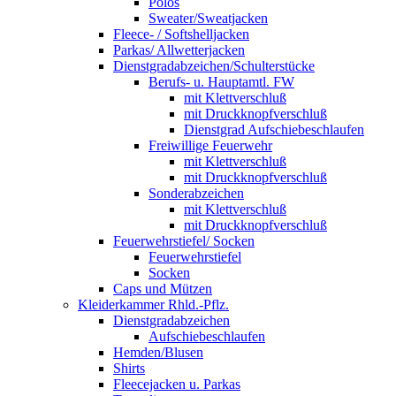
Polos
Sweater/Sweatjacken
Fleece- / Softshelljacken
Parkas/ Allwetterjacken
Dienstgradabzeichen/Schulterstücke
Berufs- u. Hauptamtl. FW
mit Klettverschluß
mit Druckknopfverschluß
Dienstgrad Aufschiebeschlaufen
Freiwillige Feuerwehr
mit Klettverschluß
mit Druckknopfverschluß
Sonderabzeichen
mit Klettverschluß
mit Druckknopfverschluß
Feuerwehrstiefel/ Socken
Feuerwehrstiefel
Socken
Caps und Mützen
Kleiderkammer Rhld.-Pflz.
Dienstgradabzeichen
Aufschiebeschlaufen
Hemden/Blusen
Shirts
Fleecejacken u. Parkas