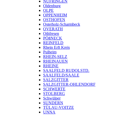
NUFRINGEN
Oldenburg
OLPE
OPPENHEIM
OSTHOFEN
Osterholz-Scharmbeck
OVERATH
Othfresen
PÖßNECK
REINFELD
Rhein Erft Kreis
Pulheim
RHEIN-SELZ
RHEINAUEN
RHEINE
SAALFELD RUDOLSTD.
SAALFELD/SAALE
SALZGITTER
SALZGITTER-OHLENDORF
SCHWERTE
STOLBERG
Schwülper
SUNDERN
TÜLAU-VOITZE
UNNA