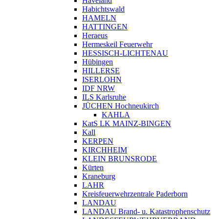
Haveland
Habichtswald
HAMELN
HATTINGEN
Heraeus
Hermeskeil Feuerwehr
HESSISCH-LICHTENAU
Hübingen
HILLERSE
ISERLOHN
IDF NRW
ILS Karlsruhe
JÜCHEN Hochneukirch
KAHLA
KatS LK MAINZ-BINGEN
Kall
KERPEN
KIRCHHEIM
KLEIN BRUNSRODE
Kürten
Kraneburg
LAHR
Kreisfeuerwehrzentrale Paderborn
LANDAU
LANDAU Brand- u. Katastrophenschutz