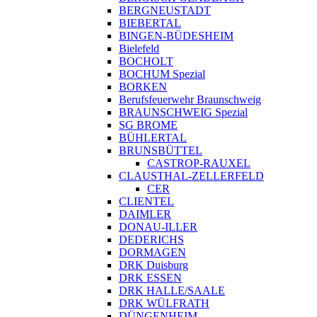
BERGNEUSTADT
BIEBERTAL
BINGEN-BÜDESHEIM
Bielefeld
BOCHOLT
BOCHUM Spezial
BORKEN
Berufsfeuerwehr Braunschweig
BRAUNSCHWEIG Spezial
SG BROME
BÜHLERTAL
BRUNSBÜTTEL
CASTROP-RAUXEL
CLAUSTHAL-ZELLERFELD
CER
CLIENTEL
DAIMLER
DONAU-ILLER
DEDERICHS
DORMAGEN
DRK Duisburg
DRK ESSEN
DRK HALLE/SAALE
DRK WÜLFRATH
DÜNGENHEIM