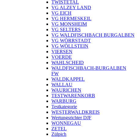
TWISTETAL
VG ALZEY LAND
VG EICH
VG HERMESKEIL
VG MONSHEIM
VG SELTERS
VG WALDFISCHBACH BURGALBEN
VG WÖRRSTADT
VG WÖLLSTEIN
VIERSEN
VOERDE
WAHLSCHEID
WALDFISCHBACH-BURGALBEN
FW
WALDKAPPEL
WALLAU
WAURICHEN
TESTWARENKORB
WARBURG
Testkategorie
WESTERWALDKREIS
Wertungsrichter DJF
WONNEGAU
ZETEL
Zülpich